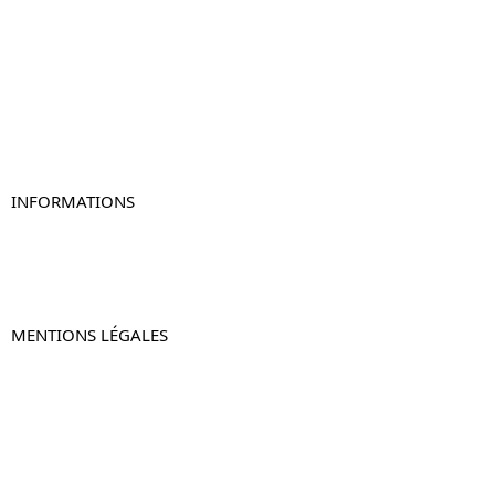
Table de chevet
Table de chevet bois
Table de chevet blanc
Table de chevet originale
Table de chevet murale
Table de chevet connectée
Table de chevet lot de 2
INFORMATIONS
À propos de Table-de-Chevet.fr
Nous contacter
FAQ
MENTIONS LÉGALES
Mentions légales
CGV & CGU
Politique de confidentialité
Retours & remboursements