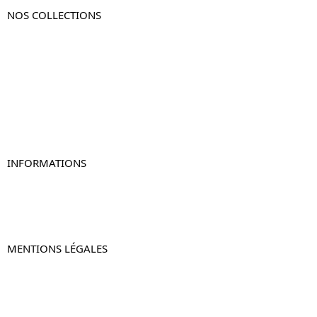
NOS COLLECTIONS
Table de chevet
Table de chevet bois
Table de chevet blanc
Table de chevet originale
Table de chevet murale
Table de chevet connectée
Table de chevet lot de 2
INFORMATIONS
À propos de Table-de-Chevet.fr
Nous contacter
FAQ
MENTIONS LÉGALES
Mentions légales
CGV & CGU
Politique de confidentialité