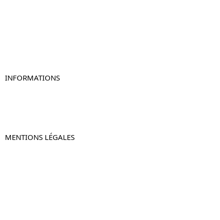
Table de chevet bois
Table de chevet blanc
Table de chevet originale
Table de chevet murale
Table de chevet connectée
Table de chevet lot de 2
INFORMATIONS
À propos de Table-de-Chevet.fr
Nous contacter
FAQ
MENTIONS LÉGALES
Mentions légales
CGV & CGU
Politique de confidentialité
Retours & remboursements
© 2024 –
Table-de-Chevet.fr
–
Plan du site