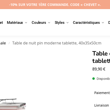
-10% SUR VOTRE 1ÈRE COMMANDE. CODE « CHEVET ».
et
Matériaux
Couleurs
Styles
Caractéristiques
nale
Table de nuit pin moderne tablette, 40x35x50cm
/
Table 
table
89,90
€
Disponibl
Paiement 
Livraison 