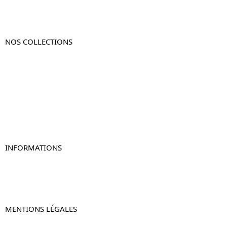
NOS COLLECTIONS
Table de chevet
Table de chevet bois
Table de chevet blanc
Table de chevet originale
Table de chevet murale
Table de chevet connectée
Table de chevet lot de 2
INFORMATIONS
À propos de Table-de-Chevet.fr
Nous contacter
FAQ
MENTIONS LÉGALES