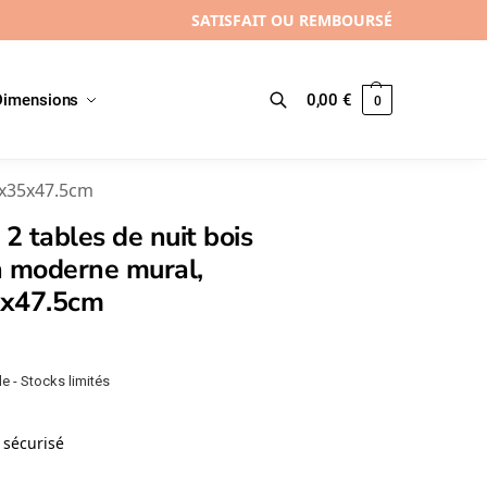
SATISFAIT OU REMBOURSÉ
Dimensions
0,00
€
0
Recherche
0x35x47.5cm
 2 tables de nuit bois
n moderne mural,
x47.5cm
e - Stocks limités
sécurisé