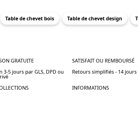
Table de chevet bois
Table de chevet design
T
ISON GRATUITE
SATISFAIT OU REMBOURSÉ
en 3-5 jours par GLS, DPD ou
Retours simplifiés - 14 jours
rivé
OLLECTIONS
INFORMATIONS
de chevet
À propos de Table-de-Chevet
de chevet bois
Nous contacter
de chevet blanc
FAQ
de chevet originale
de chevet murale
de chevet connectée