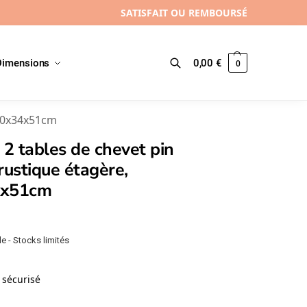
SATISFAIT OU REMBOURSÉ
Dimensions
0,00
€
0
Recherche
 60x34x51cm
 2 tables de chevet pin
rustique étagère,
4x51cm
e - Stocks limités
sécurisé