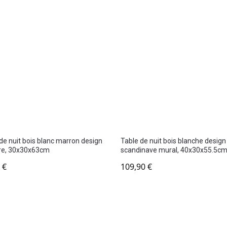
de nuit bois blanc marron design
Table de nuit bois blanche design
re, 30x30x63cm
scandinave mural, 40x30x55.5c
0
€
109,90
€