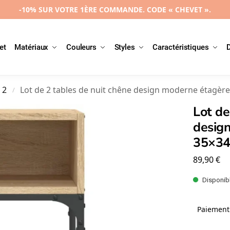
-10% SUR VOTRE 1ÈRE COMMANDE. CODE « CHEVET ».
et
Matériaux
Couleurs
Styles
Caractéristiques
 2
Lot de 2 tables de nuit chêne design moderne étagèr
/
Lot de
desig
35×34
89,90
€
Disponibl
Paiement 