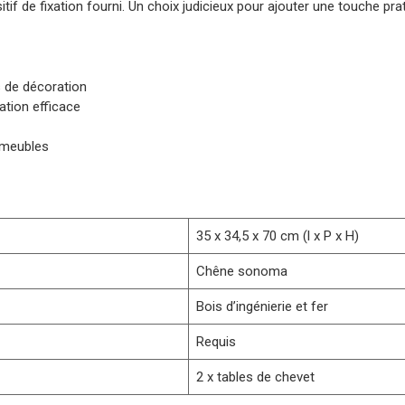
positif de fixation fourni. Un choix judicieux pour ajouter une touche p
s de décoration
tion efficace
s meubles
35 x 34,5 x 70 cm (l x P x H)
Chêne sonoma
Bois d’ingénierie et fer
Requis
2 x tables de chevet