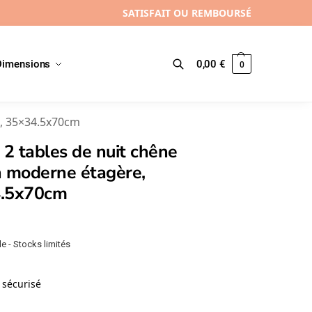
SATISFAIT OU REMBOURSÉ
Dimensions
0,00
€
0
Recherche
e, 35×34.5x70cm
 2 tables de nuit chêne
n moderne étagère,
.5x70cm
e - Stocks limités
sécurisé