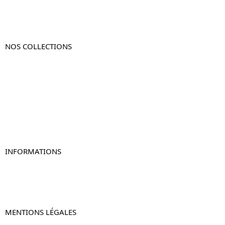
NOS COLLECTIONS
Table de chevet
Table de chevet bois
Table de chevet blanc
Table de chevet originale
Table de chevet murale
Table de chevet connectée
Table de chevet lot de 2
INFORMATIONS
À propos de Table-de-Chevet.fr
Nous contacter
FAQ
MENTIONS LÉGALES