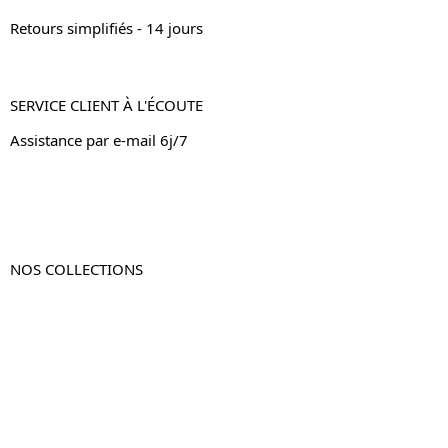
Retours simplifiés - 14 jours
SERVICE CLIENT À L'ÉCOUTE
Assistance par e-mail 6j/7
NOS COLLECTIONS
Table de chevet
Table de chevet bois
Table de chevet blanc
Table de chevet originale
Table de chevet murale
Table de chevet connectée
Table de chevet lot de 2