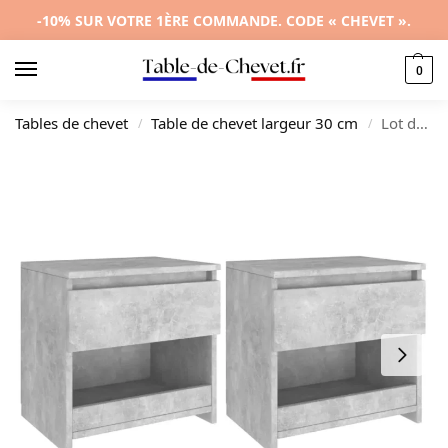
-10% SUR VOTRE 1ÈRE COMMANDE. CODE « CHEVET ».
0
Tables de chevet
Table de chevet largeur 30 cm
Lot de 2 chevets bois gris design moderne 1 tiroir, 40x30x39cm
/
/