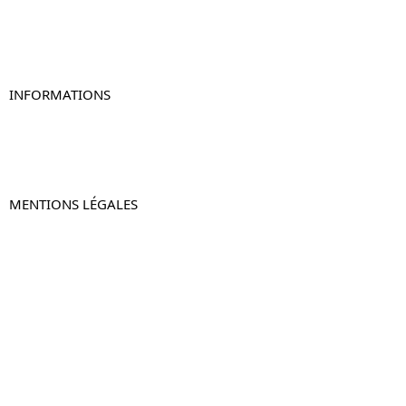
Table de chevet originale
Table de chevet murale
Table de chevet connectée
Table de chevet lot de 2
INFORMATIONS
À propos de Table-de-Chevet.fr
Nous contacter
FAQ
MENTIONS LÉGALES
Mentions légales
CGV & CGU
Politique de confidentialité
Retours & remboursements
© 2024 –
Table-de-Chevet.fr
–
Plan du site