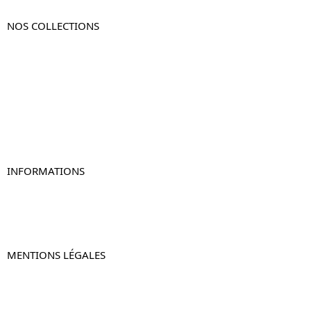
NOS COLLECTIONS
Table de chevet
Table de chevet bois
Table de chevet blanc
Table de chevet originale
Table de chevet murale
Table de chevet connectée
Table de chevet lot de 2
INFORMATIONS
À propos de Table-de-Chevet.fr
Nous contacter
FAQ
MENTIONS LÉGALES
Mentions légales
CGV & CGU