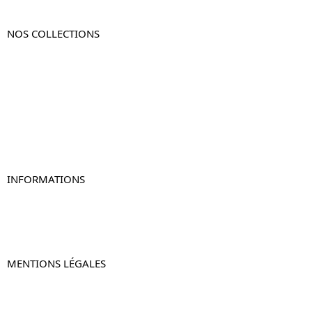
NOS COLLECTIONS
Table de chevet
Table de chevet bois
Table de chevet blanc
Table de chevet originale
Table de chevet murale
Table de chevet connectée
Table de chevet lot de 2
INFORMATIONS
À propos de Table-de-Chevet.fr
Nous contacter
FAQ
MENTIONS LÉGALES
Mentions légales
CGV & CGU