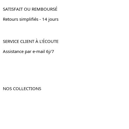
SATISFAIT OU REMBOURSÉ
Retours simplifiés - 14 jours
SERVICE CLIENT À L'ÉCOUTE
Assistance par e-mail 6j/7
NOS COLLECTIONS
Table de chevet
Table de chevet bois
Table de chevet blanc
Table de chevet originale
Table de chevet murale