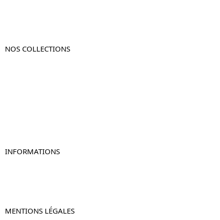
NOS COLLECTIONS
Table de chevet
Table de chevet bois
Table de chevet blanc
Table de chevet originale
Table de chevet murale
Table de chevet connectée
Table de chevet lot de 2
INFORMATIONS
À propos de Table-de-Chevet.fr
Nous contacter
FAQ
MENTIONS LÉGALES