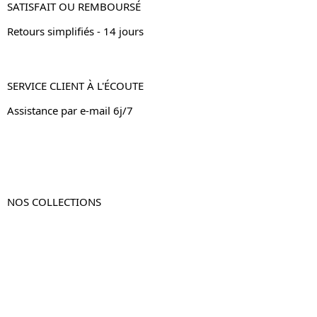
SATISFAIT OU REMBOURSÉ
Retours simplifiés - 14 jours
SERVICE CLIENT À L'ÉCOUTE
Assistance par e-mail 6j/7
NOS COLLECTIONS
Table de chevet
Table de chevet bois
Table de chevet blanc
Table de chevet originale
Table de chevet murale
Table de chevet connectée