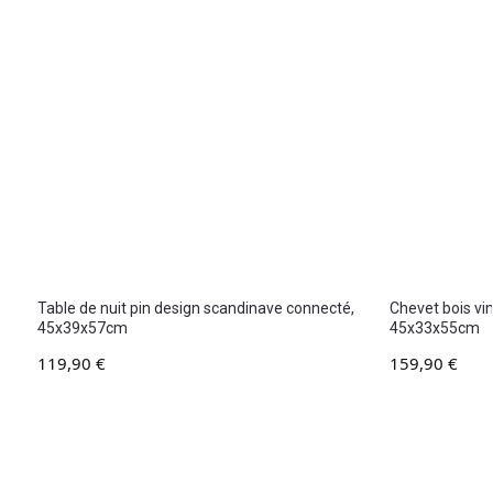
Table de nuit pin design scandinave connecté,
Chevet bois vin
45x39x57cm
45x33x55cm
119,90
€
159,90
€