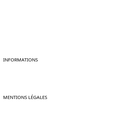
Table de chevet
Table de chevet bois
Table de chevet blanc
Table de chevet originale
Table de chevet murale
Table de chevet connectée
Table de chevet lot de 2
INFORMATIONS
À propos de Table-de-Chevet.fr
Nous contacter
FAQ
MENTIONS LÉGALES
Mentions légales
CGV & CGU
Politique de confidentialité
Retours & remboursements