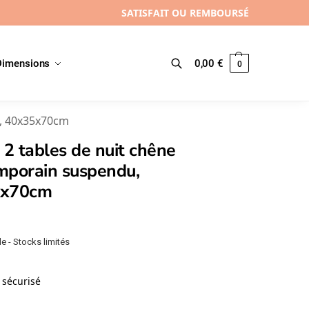
SATISFAIT OU REMBOURSÉ
Dimensions
0,00
€
0
Recherche
u, 40x35x70cm
 2 tables de nuit chêne
mporain suspendu,
5x70cm
e - Stocks limités
sécurisé