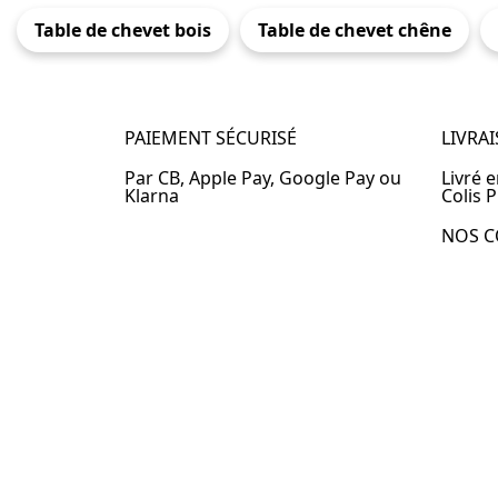
Table de chevet bois
Table de chevet chêne
PAIEMENT SÉCURISÉ
LIVRA
Par CB, Apple Pay, Google Pay ou
Livré 
Klarna
Colis P
NOS C
Table 
Table 
Table 
Table 
Table 
Table 
Table 
© 2024 –
Table-de-Chevet.fr
–
Plan du site