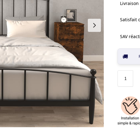
Livraison 
Satisfait
SAV réacti