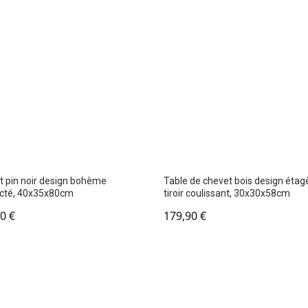
 pin noir design bohème
Table de chevet bois design étag
cté, 40x35x80cm
tiroir coulissant, 30x30x58cm
90
€
179,90
€