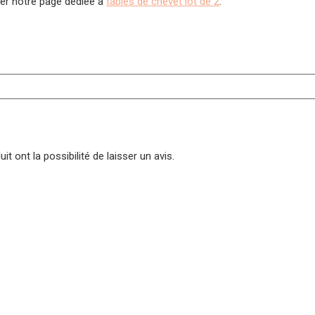
iter notre page dédiée à
tables de chevet lot de 2
.
t ont la possibilité de laisser un avis.