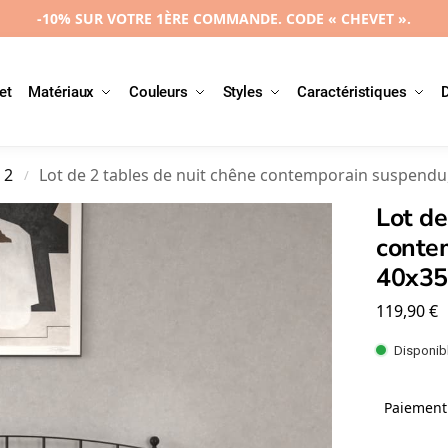
-10% SUR VOTRE 1ÈRE COMMANDE. CODE « CHEVET ».
et
Matériaux
Couleurs
Styles
Caractéristiques
 2
Lot de 2 tables de nuit chêne contemporain suspend
/
Lot de
conte
40x3
119,90
€
Disponibl
Paiement 