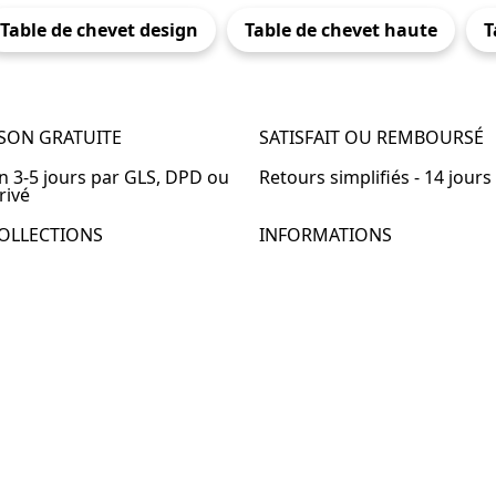
Table de chevet design
Table de chevet haute
T
ISON GRATUITE
SATISFAIT OU REMBOURSÉ
en 3-5 jours par GLS, DPD ou
Retours simplifiés - 14 jours
rivé
OLLECTIONS
INFORMATIONS
de chevet
À propos de Table-de-Chevet
de chevet bois
Nous contacter
de chevet blanc
FAQ
de chevet originale
de chevet murale
de chevet connectée
de chevet lot de 2