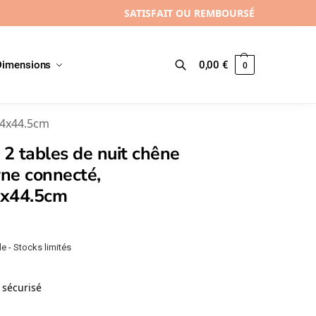
SATISFAIT OU REMBOURSÉ
Dimensions
0,00
€
0
Recherche
34x44.5cm
 2 tables de nuit chêne
ne connecté,
x44.5cm
e - Stocks limités
sécurisé