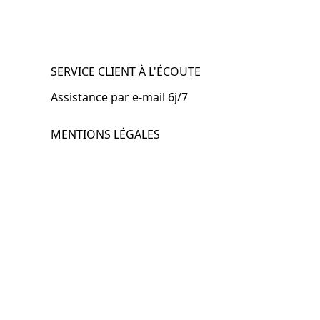
SERVICE CLIENT À L'ÉCOUTE
Assistance par e-mail 6j/7
MENTIONS LÉGALES
.fr
Mentions légales
CGV & CGU
Politique de confidentialité
Retours & remboursements