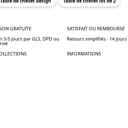
Table de chevet design
Table de chevet lot de 2
ISON GRATUITE
SATISFAIT OU REMBOURSÉ
en 3-5 jours par GLS, DPD ou
Retours simplifiés - 14 jours
rivé
OLLECTIONS
INFORMATIONS
de chevet
À propos de Table-de-Chevet
de chevet bois
Nous contacter
de chevet blanc
FAQ
de chevet originale
de chevet murale
de chevet connectée
de chevet lot de 2