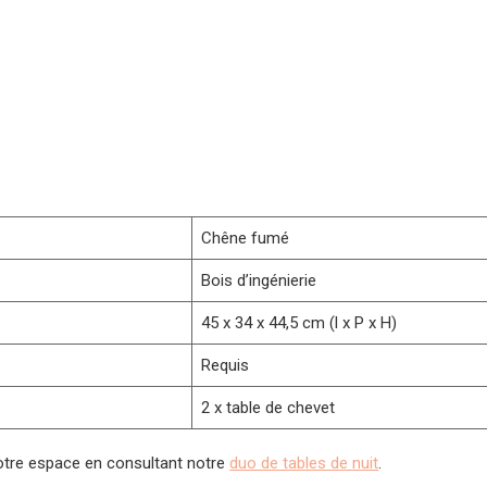
Chêne fumé
Bois d’ingénierie
45 x 34 x 44,5 cm (l x P x H)
Requis
2 x table de chevet
otre espace en consultant notre
duo de tables de nuit
.