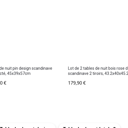
de nuit pin design scandinave
Lot de 2 tables de nuit bois rose 
cté, 45x39x57cm
scandinave 2 tiroirs, 43.2x40x45
90
€
179,90
€