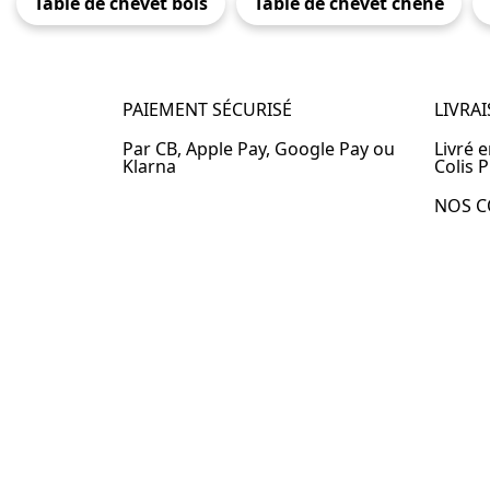
Table de chevet bois
Table de chevet chêne
PAIEMENT SÉCURISÉ
LIVRA
Par CB, Apple Pay, Google Pay ou
Livré 
Klarna
Colis P
NOS C
Table 
Table 
Table 
Table 
Table 
Table 
Table 
© 2024 –
Table-de-Chevet.fr
–
Plan du site