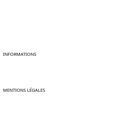
Table de chevet
Table de chevet bois
Table de chevet blanc
Table de chevet originale
Table de chevet murale
Table de chevet connectée
Table de chevet lot de 2
INFORMATIONS
À propos de Table-de-Chevet.fr
Nous contacter
FAQ
MENTIONS LÉGALES
Mentions légales
CGV & CGU
Politique de confidentialité
Retours & remboursements