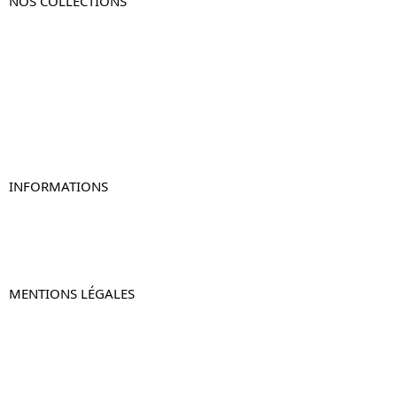
NOS COLLECTIONS
Table de chevet
Table de chevet bois
Table de chevet blanc
Table de chevet originale
Table de chevet murale
Table de chevet connectée
Table de chevet lot de 2
INFORMATIONS
À propos de Table-de-Chevet.fr
Nous contacter
FAQ
MENTIONS LÉGALES
Mentions légales
CGV & CGU
Politique de confidentialité
Retours & remboursements