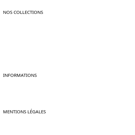
NOS COLLECTIONS
Table de chevet
Table de chevet bois
Table de chevet blanc
Table de chevet originale
Table de chevet murale
Table de chevet connectée
Table de chevet lot de 2
INFORMATIONS
À propos de Table-de-Chevet.fr
Nous contacter
FAQ
MENTIONS LÉGALES
Mentions légales
CGV & CGU