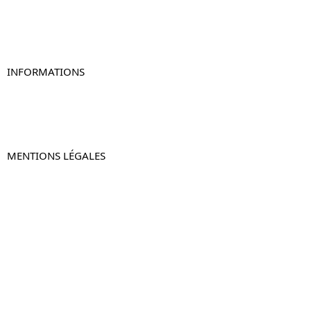
Table de chevet murale
Table de chevet connectée
Table de chevet lot de 2
INFORMATIONS
À propos de Table-de-Chevet.fr
Nous contacter
FAQ
MENTIONS LÉGALES
Mentions légales
CGV & CGU
Politique de confidentialité
Retours & remboursements
© 2024 –
Table-de-Chevet.fr
–
Plan du site