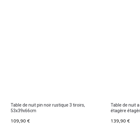
Table de nuit pin noir rustique 3 tiroirs,
Table de nuit 
53x39x66cm
étagère étagè
109,90
€
139,90
€