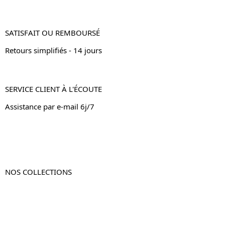
SATISFAIT OU REMBOURSÉ
Retours simplifiés - 14 jours
SERVICE CLIENT À L'ÉCOUTE
Assistance par e-mail 6j/7
NOS COLLECTIONS
Table de chevet
Table de chevet bois
Table de chevet blanc
Table de chevet originale