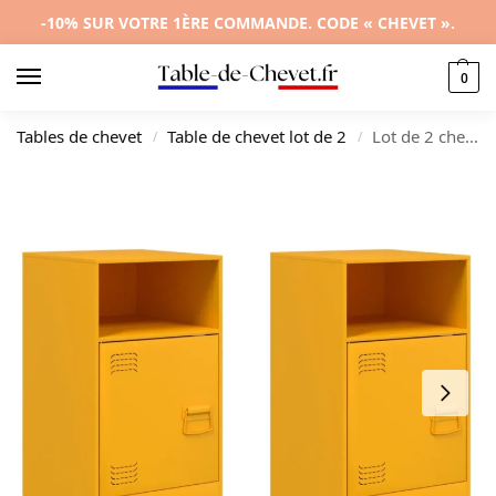
-10% SUR VOTRE 1ÈRE COMMANDE. CODE « CHEVET ».
0
Tables de chevet
Table de chevet lot de 2
Lot de 2 chevets acier jaune design étagère, 34.5x39x62cm
/
/