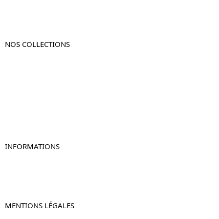
NOS COLLECTIONS
Table de chevet
Table de chevet bois
Table de chevet blanc
Table de chevet originale
Table de chevet murale
Table de chevet connectée
Table de chevet lot de 2
INFORMATIONS
À propos de Table-de-Chevet.fr
Nous contacter
FAQ
MENTIONS LÉGALES