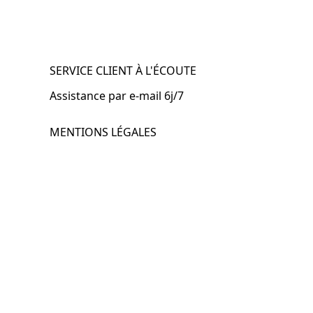
SERVICE CLIENT À L'ÉCOUTE
Assistance par e-mail 6j/7
MENTIONS LÉGALES
.fr
Mentions légales
CGV & CGU
Politique de confidentialité
Retours & remboursements