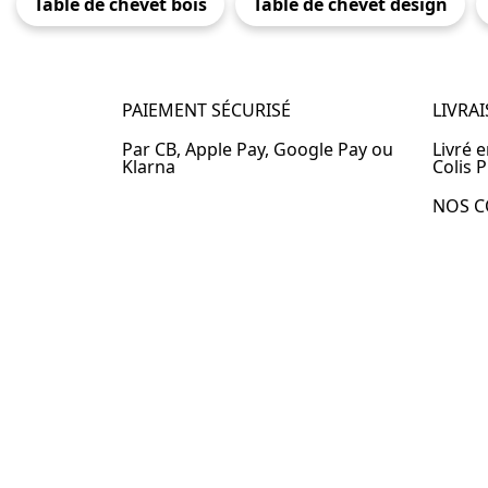
Table de chevet bois
Table de chevet design
PAIEMENT SÉCURISÉ
LIVRA
Par CB, Apple Pay, Google Pay ou
Livré 
Klarna
Colis P
NOS C
Table 
Table 
Table 
Table 
Table 
Table 
Table 
© 2024 –
Table-de-Chevet.fr
–
Plan du site