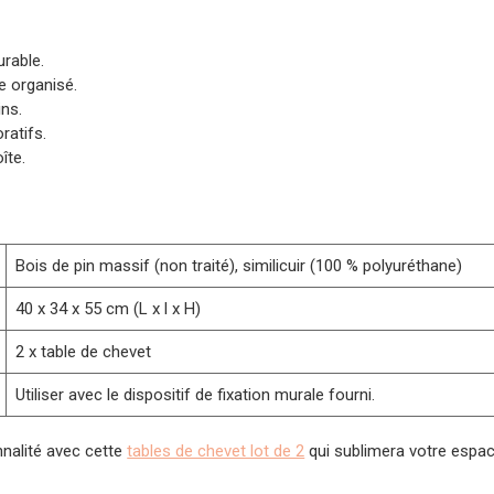
urable.
e organisé.
ins.
ratifs.
îte.
Bois de pin massif (non traité), similicuir (100 % polyuréthane)
40 x 34 x 55 cm (L x l x H)
2 x table de chevet
Utiliser avec le dispositif de fixation murale fourni.
nnalité avec cette
tables de chevet lot de 2
qui sublimera votre espac