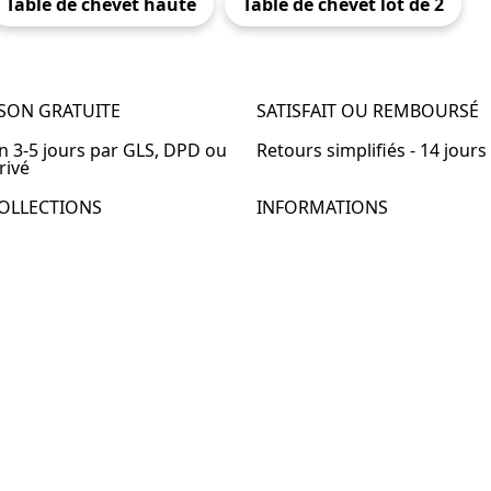
Table de chevet haute
Table de chevet lot de 2
ISON GRATUITE
SATISFAIT OU REMBOURSÉ
en 3-5 jours par GLS, DPD ou
Retours simplifiés - 14 jours
rivé
OLLECTIONS
INFORMATIONS
de chevet
À propos de Table-de-Chevet
de chevet bois
Nous contacter
de chevet blanc
FAQ
de chevet originale
de chevet murale
de chevet connectée
de chevet lot de 2