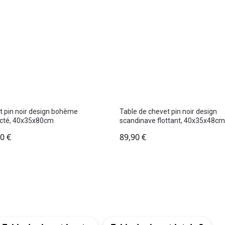
 pin noir design bohème
Table de chevet pin noir design
cté, 40x35x80cm
scandinave flottant, 40x35x48c
90
€
89,90
€