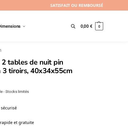
SATISFAIT OU REMBOURSÉ
Dimensions
0,00
€
0
Recherche
m
 2 tables de nuit pin
 3 tiroirs, 40x34x55cm
e - Stocks limités
sécurisé
rapide et gratuite