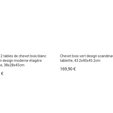
 2 tables de chevet bois blanc
Chevet bois vert design scandina
n design moderne étagère
tablette, 43.2x40x45.2cm
te, 38x28x45cm
169,90
€
0
€