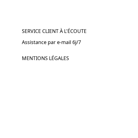
SERVICE CLIENT À L'ÉCOUTE
Assistance par e-mail 6j/7
MENTIONS LÉGALES
.fr
Mentions légales
CGV & CGU
Politique de confidentialité
Retours & remboursements