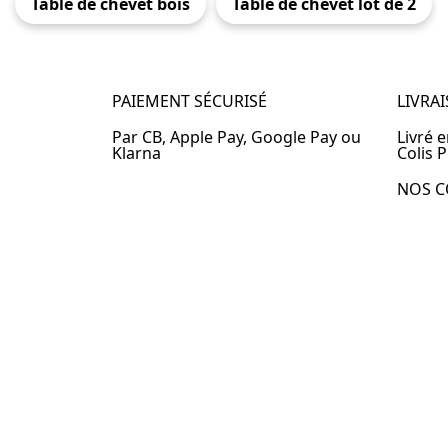
Table de chevet bois
Table de chevet lot de 2
PAIEMENT SÉCURISÉ
LIVRA
Par CB, Apple Pay, Google Pay ou
Livré 
Klarna
Colis P
NOS C
Table 
Table 
Table 
Table 
Table 
Table 
Table 
© 2024 –
Table-de-Chevet.fr
–
Plan du site