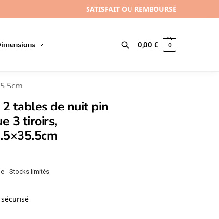
SATISFAIT OU REMBOURSÉ
Dimensions
0,00
€
0
Recherche
×35.5cm
 2 tables de nuit pin
e 3 tiroirs,
.5×35.5cm
e - Stocks limités
sécurisé