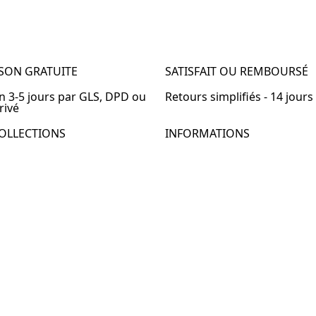
ISON GRATUITE
SATISFAIT OU REMBOURSÉ
en 3-5 jours par GLS, DPD ou
Retours simplifiés - 14 jours
rivé
OLLECTIONS
INFORMATIONS
de chevet
À propos de Table-de-Chevet
de chevet bois
Nous contacter
de chevet blanc
FAQ
de chevet originale
de chevet murale
de chevet connectée
de chevet lot de 2