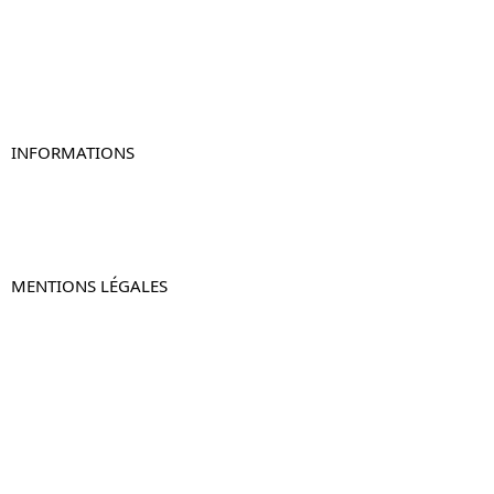
Table de chevet blanc
Table de chevet originale
Table de chevet murale
Table de chevet connectée
Table de chevet lot de 2
INFORMATIONS
À propos de Table-de-Chevet.fr
Nous contacter
FAQ
MENTIONS LÉGALES
Mentions légales
CGV & CGU
Politique de confidentialité
Retours & remboursements
© 2024 –
Table-de-Chevet.fr
–
Plan du site