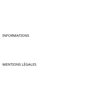
Table de chevet blanc
Table de chevet originale
Table de chevet murale
Table de chevet connectée
Table de chevet lot de 2
INFORMATIONS
À propos de Table-de-Chevet.fr
Nous contacter
FAQ
MENTIONS LÉGALES
Mentions légales
CGV & CGU
Politique de confidentialité
Retours & remboursements
© 2024 –
Table-de-Chevet.fr
–
Plan du site