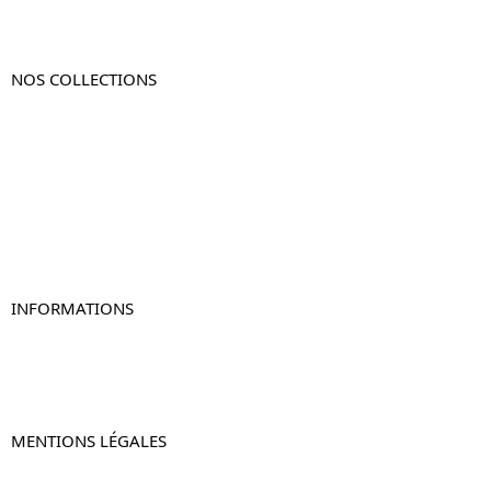
NOS COLLECTIONS
Table de chevet
Table de chevet bois
Table de chevet blanc
Table de chevet originale
Table de chevet murale
Table de chevet connectée
Table de chevet lot de 2
INFORMATIONS
À propos de Table-de-Chevet.fr
Nous contacter
FAQ
MENTIONS LÉGALES
Mentions légales