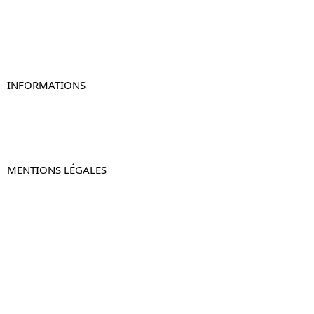
Table de chevet originale
Table de chevet murale
Table de chevet connectée
Table de chevet lot de 2
INFORMATIONS
À propos de Table-de-Chevet.fr
Nous contacter
FAQ
MENTIONS LÉGALES
Mentions légales
CGV & CGU
Politique de confidentialité
Retours & remboursements
© 2024 –
Table-de-Chevet.fr
–
Plan du site