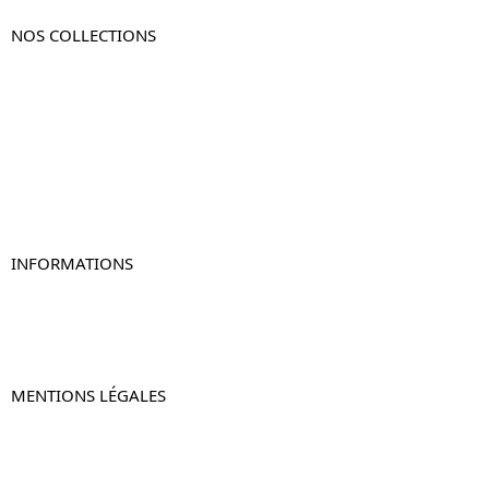
NOS COLLECTIONS
Table de chevet
Table de chevet bois
Table de chevet blanc
Table de chevet originale
Table de chevet murale
Table de chevet connectée
Table de chevet lot de 2
INFORMATIONS
À propos de Table-de-Chevet.fr
Nous contacter
FAQ
MENTIONS LÉGALES
Mentions légales
CGV & CGU
Politique de confidentialité