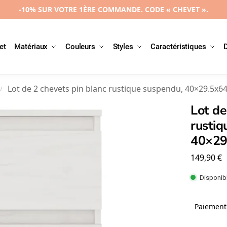
-10% SUR VOTRE 1ÈRE COMMANDE. CODE « CHEVET ».
et
Matériaux
Couleurs
Styles
Caractéristiques
Lot de 2 chevets pin blanc rustique suspendu, 40×29.5x
/
Lot de
rustiq
40×29
149,90
€
Disponibl
Paiement 