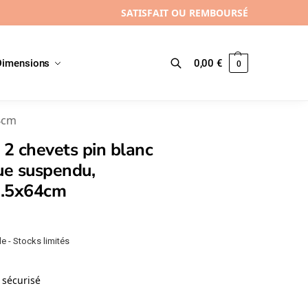
SATISFAIT OU REMBOURSÉ
Dimensions
0,00
€
0
Recherche
64cm
 2 chevets pin blanc
ue suspendu,
.5x64cm
e - Stocks limités
sécurisé