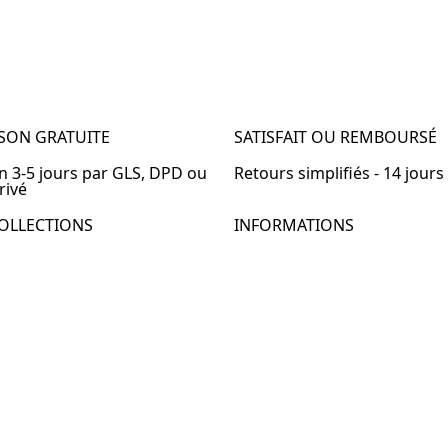
ISON GRATUITE
SATISFAIT OU REMBOURSÉ
en 3-5 jours par GLS, DPD ou
Retours simplifiés - 14 jours
rivé
OLLECTIONS
INFORMATIONS
de chevet
À propos de Table-de-Chevet
de chevet bois
Nous contacter
de chevet blanc
FAQ
de chevet originale
de chevet murale
de chevet connectée
de chevet lot de 2