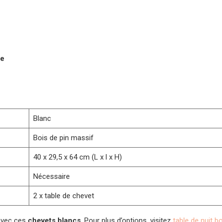
le
Blanc
Bois de pin massif
40 x 29,5 x 64 cm (L x l x H)
Nécessaire
2 x table de chevet
avec ces
chevets blancs
. Pour plus d’options, visitez
table de nuit b