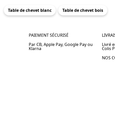
Table de chevet blanc
Table de chevet bois
PAIEMENT SÉCURISÉ
LIVRA
Par CB, Apple Pay, Google Pay ou
Livré 
Klarna
Colis P
NOS C
Table 
Table 
Table 
Table 
Table 
Table 
Table 