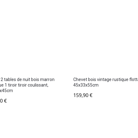
 2 tables de nuit bois marron
Chevet bois vintage rustique flott
e 1 tiroir tiroir coulissant,
45x33x55cm
1x45cm
159,90
€
90
€