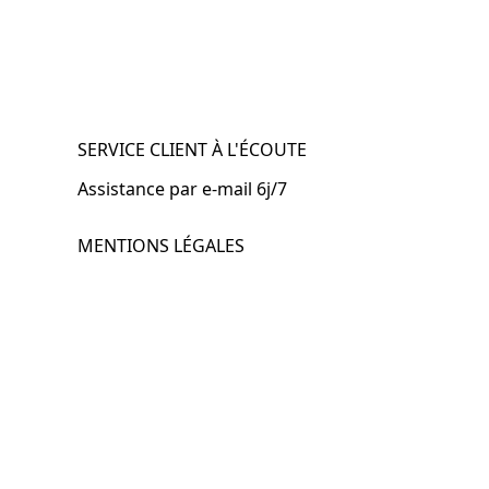
SERVICE CLIENT À L'ÉCOUTE
Assistance par e-mail 6j/7
MENTIONS LÉGALES
.fr
Mentions légales
CGV & CGU
Politique de confidentialité
Retours & remboursements