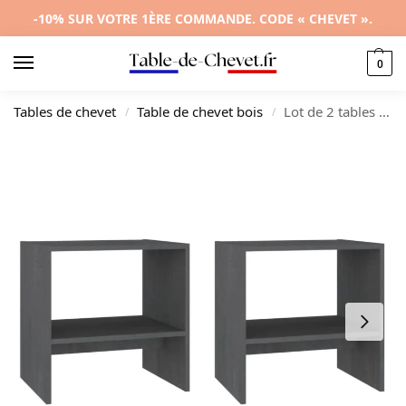
-10% SUR VOTRE 1ÈRE COMMANDE. CODE « CHEVET ».
0
Tables de chevet
Table de chevet bois
Lot de 2 tables de chevet pin gris original étagère, 40×30.5x40cm
/
/