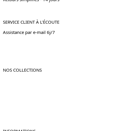
SERVICE CLIENT À L'ÉCOUTE
Assistance par e-mail 6j/7
NOS COLLECTIONS
Table de chevet
Table de chevet bois
Table de chevet blanc
Table de chevet originale
Table de chevet murale
Table de chevet connectée
Table de chevet lot de 2