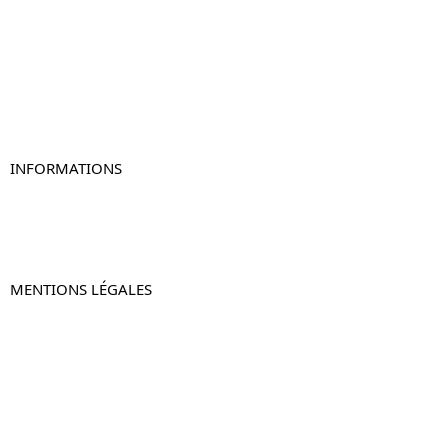
Table de chevet bois
Table de chevet blanc
Table de chevet originale
Table de chevet murale
Table de chevet connectée
Table de chevet lot de 2
INFORMATIONS
À propos de Table-de-Chevet.fr
Nous contacter
FAQ
MENTIONS LÉGALES
Mentions légales
CGV & CGU
Politique de confidentialité
Retours & remboursements
© 2024 –
Table-de-Chevet.fr
–
Plan du site