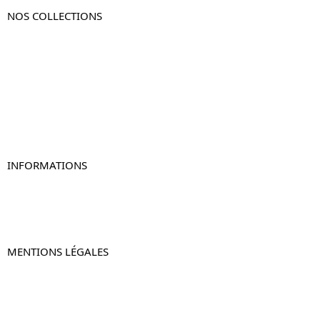
NOS COLLECTIONS
Table de chevet
Table de chevet bois
Table de chevet blanc
Table de chevet originale
Table de chevet murale
Table de chevet connectée
Table de chevet lot de 2
INFORMATIONS
À propos de Table-de-Chevet.fr
Nous contacter
FAQ
MENTIONS LÉGALES
Mentions légales
CGV & CGU
Politique de confidentialité