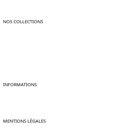
NOS COLLECTIONS
Table de chevet
Table de chevet bois
Table de chevet blanc
Table de chevet originale
Table de chevet murale
Table de chevet connectée
Table de chevet lot de 2
INFORMATIONS
À propos de Table-de-Chevet.fr
Nous contacter
FAQ
MENTIONS LÉGALES
Mentions légales