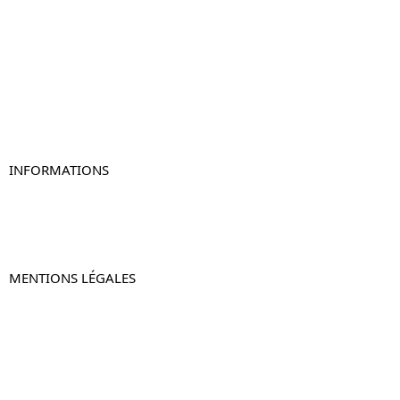
Table de chevet
Table de chevet bois
Table de chevet blanc
Table de chevet originale
Table de chevet murale
Table de chevet connectée
Table de chevet lot de 2
INFORMATIONS
À propos de Table-de-Chevet.fr
Nous contacter
FAQ
MENTIONS LÉGALES
Mentions légales
CGV & CGU
Politique de confidentialité
Retours & remboursements