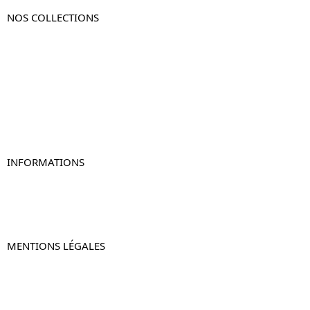
NOS COLLECTIONS
Table de chevet
Table de chevet bois
Table de chevet blanc
Table de chevet originale
Table de chevet murale
Table de chevet connectée
Table de chevet lot de 2
INFORMATIONS
À propos de Table-de-Chevet.fr
Nous contacter
FAQ
MENTIONS LÉGALES
Mentions légales
CGV & CGU
Politique de confidentialité