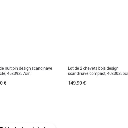
de nuit pin design scandinave
Lot de 2 chevets bois design
cté, 45x39x57cm
scandinave compact, 40x30x55
90
€
149,90
€