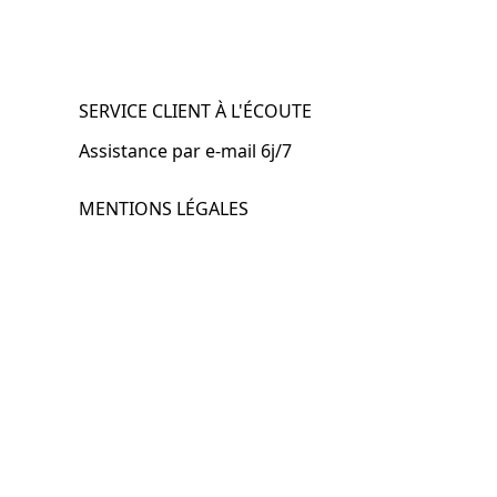
SERVICE CLIENT À L'ÉCOUTE
Assistance par e-mail 6j/7
MENTIONS LÉGALES
.fr
Mentions légales
CGV & CGU
Politique de confidentialité
Retours & remboursements