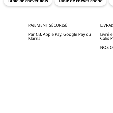
Table de chevet bois
Table de chevet chêne
PAIEMENT SÉCURISÉ
LIVRA
Par CB, Apple Pay, Google Pay ou
Livré 
Klarna
Colis P
NOS C
Table 
Table 
Table 
Table 
Table 
Table 
Table 
© 2024 –
Table-de-Chevet.fr
–
Plan du site