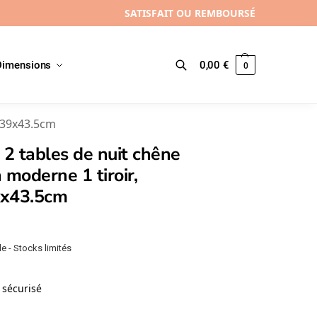
SATISFAIT OU REMBOURSÉ
Dimensions
0,00
€
0
Recherche
0x39x43.5cm
 2 tables de nuit chêne
 moderne 1 tiroir,
x43.5cm
e - Stocks limités
sécurisé