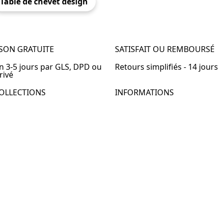
Table de chevet design
ISON GRATUITE
SATISFAIT OU REMBOURSÉ
en 3-5 jours par GLS, DPD ou
Retours simplifiés - 14 jours
rivé
OLLECTIONS
INFORMATIONS
de chevet
À propos de Table-de-Chevet
de chevet bois
Nous contacter
de chevet blanc
FAQ
de chevet originale
de chevet murale
de chevet connectée
de chevet lot de 2