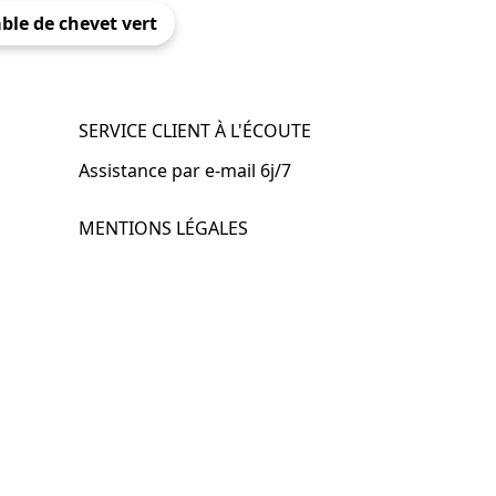
ble de chevet vert
SERVICE CLIENT À L'ÉCOUTE
Assistance par e-mail 6j/7
MENTIONS LÉGALES
.fr
Mentions légales
CGV & CGU
Politique de confidentialité
Retours & remboursements