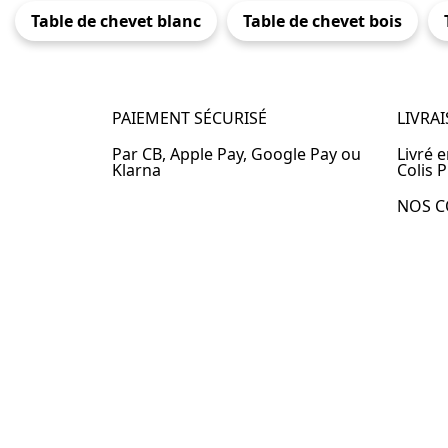
Table de chevet blanc
Table de chevet bois
PAIEMENT SÉCURISÉ
LIVRA
Par CB, Apple Pay, Google Pay ou
Livré 
Klarna
Colis P
NOS C
Table 
Table 
Table 
Table 
Table 
Table 
Table 
© 2024 –
Table-de-Chevet.fr
–
Plan du site