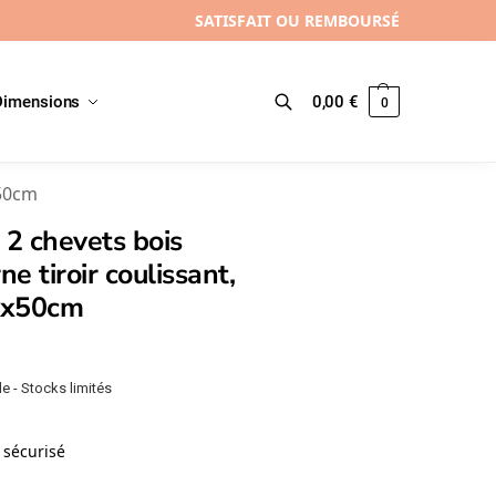
SATISFAIT OU REMBOURSÉ
Dimensions
0,00
€
0
Recherche
x50cm
 2 chevets bois
e tiroir coulissant,
0x50cm
e - Stocks limités
sécurisé