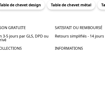
Table de chevet design
Table de chevet métal
Ta
ISON GRATUITE
SATISFAIT OU REMBOURSÉ
en 3-5 jours par GLS, DPD ou
Retours simplifiés - 14 jours
rivé
OLLECTIONS
INFORMATIONS
de chevet
À propos de Table-de-Chevet
de chevet bois
Nous contacter
de chevet blanc
FAQ
de chevet originale
de chevet murale
de chevet connectée
de chevet lot de 2