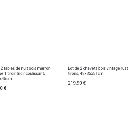
 2 tables de nuit bois marron
Lot de 2 chevets bois vintage rus
e 1 tiroir tiroir coulissant,
tiroirs, 43x35x51cm
1x45cm
219,90
€
90
€