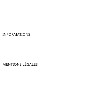
Table de chevet blanc
Table de chevet originale
Table de chevet murale
Table de chevet connectée
Table de chevet lot de 2
INFORMATIONS
À propos de Table-de-Chevet.fr
Nous contacter
FAQ
MENTIONS LÉGALES
Mentions légales
CGV & CGU
Politique de confidentialité
Retours & remboursements
© 2024 –
Table-de-Chevet.fr
–
Plan du site