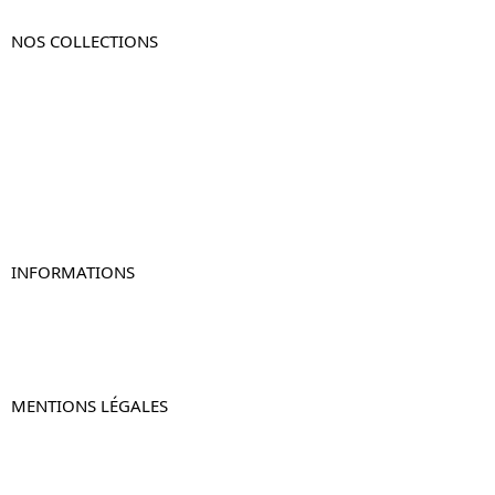
NOS COLLECTIONS
Table de chevet
Table de chevet bois
Table de chevet blanc
Table de chevet originale
Table de chevet murale
Table de chevet connectée
Table de chevet lot de 2
INFORMATIONS
À propos de Table-de-Chevet.fr
Nous contacter
FAQ
MENTIONS LÉGALES
Mentions légales
CGV & CGU