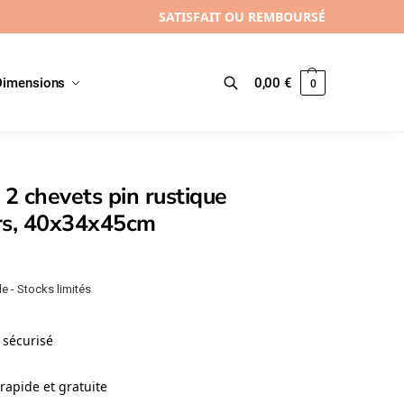
SATISFAIT OU REMBOURSÉ
Dimensions
0,00
€
0
Recherche
 2 chevets pin rustique
irs, 40x34x45cm
e - Stocks limités
sécurisé
rapide et gratuite