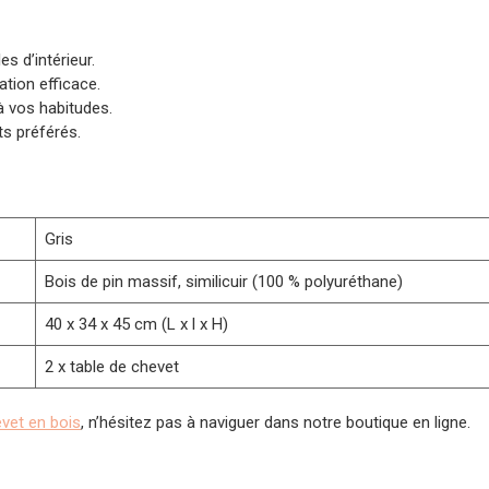
s d’intérieur.
tion efficace.
 à vos habitudes.
ts préférés.
Gris
Bois de pin massif, similicuir (100 % polyuréthane)
40 x 34 x 45 cm (L x l x H)
2 x table de chevet
evet en bois
, n’hésitez pas à naviguer dans notre boutique en ligne.