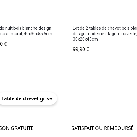
de nuit bois blanche design
Lot de 2 tables de chevet bois bl
inave mural, 40x30x55.5cm
design moderne étagère ouverte
38x28x45cm
90
€
99,90
€
Table de chevet grise
ISON GRATUITE
SATISFAIT OU REMBOURSÉ