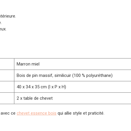
térieure.
.
eux.
Marron miel
Bois de pin massif, similicuir (100 % polyuréthane)
40 x 34 x 35 cm (l x P x H)
2 x table de chevet
r avec ce
chevet essence bois
qui allie style et praticité.