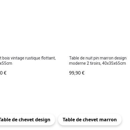
 bois vintage rustique flottant,
Table de nuit pin marron design
3x55cm
moderne 2 tiroirs, 40x35x65cm
90
€
99,90
€
Table de chevet design
Table de chevet marron