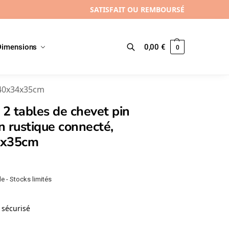
SATISFAIT OU REMBOURSÉ
Dimensions
0,00
€
0
Recherche
, 40x34x35cm
 2 tables de chevet pin
 rustique connecté,
4x35cm
e - Stocks limités
sécurisé