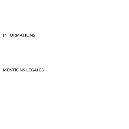
Table de chevet originale
Table de chevet murale
Table de chevet connectée
Table de chevet lot de 2
INFORMATIONS
À propos de Table-de-Chevet.fr
Nous contacter
FAQ
MENTIONS LÉGALES
Mentions légales
CGV & CGU
Politique de confidentialité
Retours & remboursements
© 2024 –
Table-de-Chevet.fr
–
Plan du site