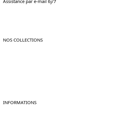
Assistance par e-mail 6j/7
NOS COLLECTIONS
Table de chevet
Table de chevet bois
Table de chevet blanc
Table de chevet originale
Table de chevet murale
Table de chevet connectée
Table de chevet lot de 2
INFORMATIONS
À propos de Table-de-Chevet.fr
Nous contacter
FAQ