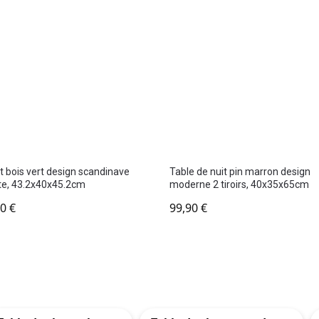
 bois vert design scandinave
Table de nuit pin marron design
te, 43.2x40x45.2cm
moderne 2 tiroirs, 40x35x65cm
90
€
99,90
€