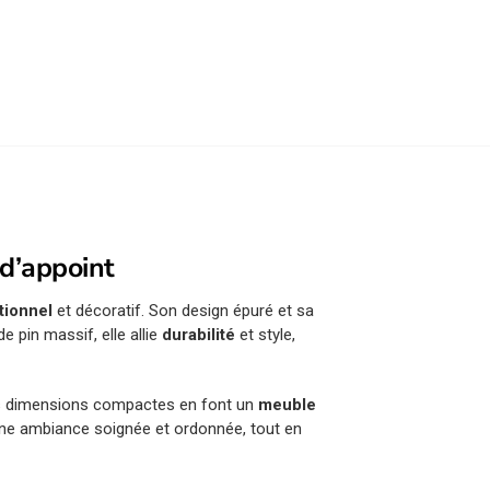
 d’appoint
tionnel
et décoratif. Son design épuré et sa
e pin massif, elle allie
durabilité
et style,
es dimensions compactes en font un
meuble
d’une ambiance soignée et ordonnée, tout en