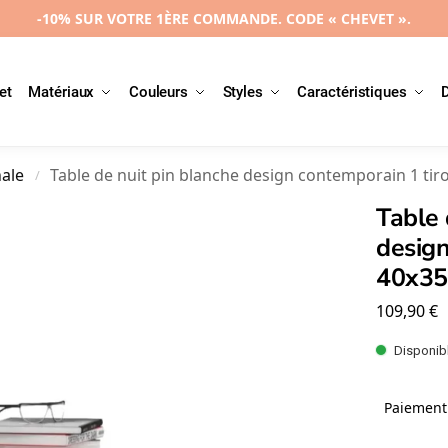
-10% SUR VOTRE 1ÈRE COMMANDE. CODE « CHEVET ».
et
Matériaux
Couleurs
Styles
Caractéristiques
nale
Table de nuit pin blanche design contemporain 1 tir
/
Table 
design
40x3
109,90
€
Disponibl
Paiement 