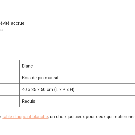
gévité accrue
ns
Blanc
Bois de pin massif
40 x 35 x 50 cm (L x P x H)
Requis
te
table d’appoint blanche
, un choix judicieux pour ceux qui recherchen