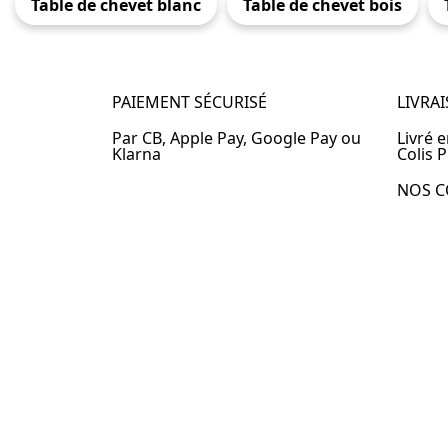
Table de chevet blanc
Table de chevet bois
PAIEMENT SÉCURISÉ
LIVRA
Par CB, Apple Pay, Google Pay ou
Livré 
Klarna
Colis P
NOS C
Table 
Table 
Table 
Table 
Table 
Table 
Table 
© 2024 –
Table-de-Chevet.fr
–
Plan du site