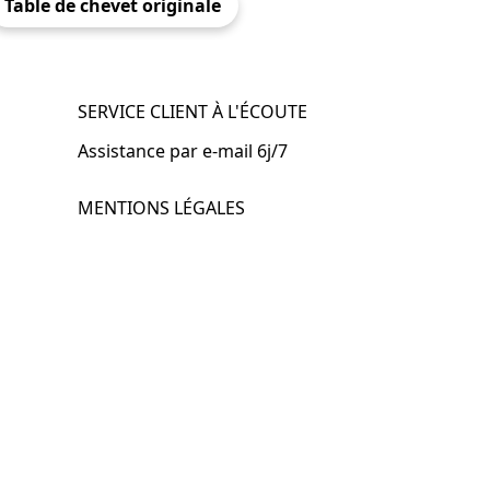
Table de chevet originale
SERVICE CLIENT À L'ÉCOUTE
Assistance par e-mail 6j/7
MENTIONS LÉGALES
.fr
Mentions légales
CGV & CGU
Politique de confidentialité
Retours & remboursements