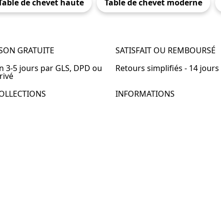
Table de chevet haute
Table de chevet moderne
ISON GRATUITE
SATISFAIT OU REMBOURSÉ
en 3-5 jours par GLS, DPD ou
Retours simplifiés - 14 jours
rivé
OLLECTIONS
INFORMATIONS
de chevet
À propos de Table-de-Chevet
de chevet bois
Nous contacter
de chevet blanc
FAQ
de chevet originale
de chevet murale
de chevet connectée
de chevet lot de 2