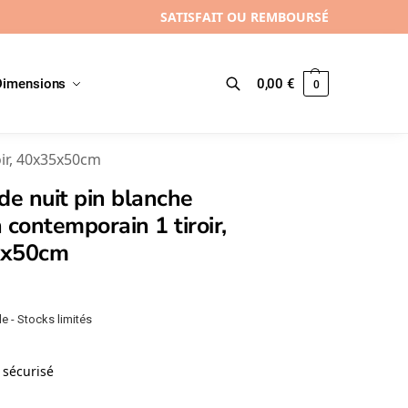
SATISFAIT OU REMBOURSÉ
Dimensions
0,00
€
0
Recherche
oir, 40x35x50cm
de nuit pin blanche
 contemporain 1 tiroir,
5x50cm
e - Stocks limités
sécurisé