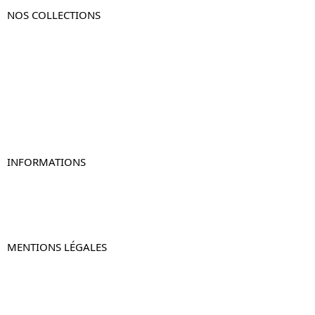
NOS COLLECTIONS
Table de chevet
Table de chevet bois
Table de chevet blanc
Table de chevet originale
Table de chevet murale
Table de chevet connectée
Table de chevet lot de 2
INFORMATIONS
À propos de Table-de-Chevet.fr
Nous contacter
FAQ
MENTIONS LÉGALES
Mentions légales
CGV & CGU
Politique de confidentialité