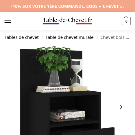
-10% SUR VOTRE 1ÈRE COMMANDE. CODE « CHEVET ».
0
Tables de chevet
Table de chevet murale
Chevet bois design moderne flottant, 48.5×32.5x80cm
/
/