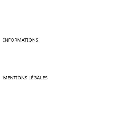
Table de chevet blanc
Table de chevet originale
Table de chevet murale
Table de chevet connectée
Table de chevet lot de 2
INFORMATIONS
À propos de Table-de-Chevet.fr
Nous contacter
FAQ
MENTIONS LÉGALES
Mentions légales
CGV & CGU
Politique de confidentialité
Retours & remboursements
© 2024 –
Table-de-Chevet.fr
–
Plan du site