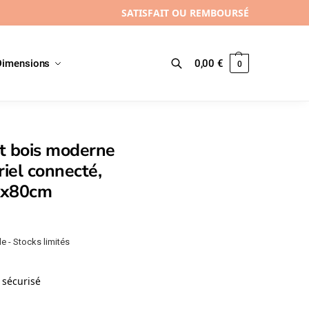
SATISFAIT OU REMBOURSÉ
Dimensions
0,00
€
0
Recherche
t bois moderne
riel connecté,
1x80cm
e - Stocks limités
sécurisé