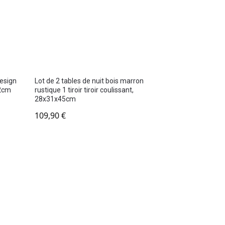
design
Lot de 2 tables de nuit bois marron
.2cm
rustique 1 tiroir tiroir coulissant,
28x31x45cm
109,90
€