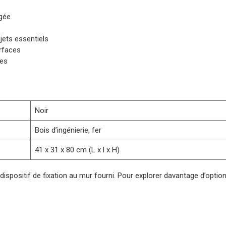
ngée
ets essentiels
urfaces
tes
Noir
Bois d’ingénierie, fer
41 x 31 x 80 cm (L x l x H)
 dispositif de fixation au mur fourni. Pour explorer davantage d’option